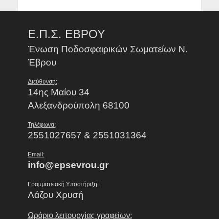
Ε.Π.Σ. ΕΒΡΟΥ
Ένωση Ποδοσφαιρικών Σωματείων Ν.
Έβρου
Διεύθυνση:
14ης Μαίου 34
Αλεξανδρούπολη 68100
Τηλέφωνα:
2551027657 & 2551031364
Email:
info@epsevrou.gr
Γραμματειακή Υποστήριξη:
Λάζου Χρυσή
Ωράριο λειτουργίας γραφείων: