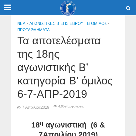
NEA
•
ΑΓΩΝΙΣΤΙΚΕΣ Β ΕΠΣ ΕΒΡΟΥ - Β ΟΜΙΛΟΣ
•
ΠΡΩΤΑΘΛΉΜΑΤΑ
Τα αποτελέσματα
της 18ης
αγωνιστικής Β’
κατηγορία Β’ όμιλος
6-7-ΑΠΡ-2019
4.959 Εμφανίσεις
7 Απρίλιος2019
η
18
αγωνιστική (6 &
7Απριλίου 2019)