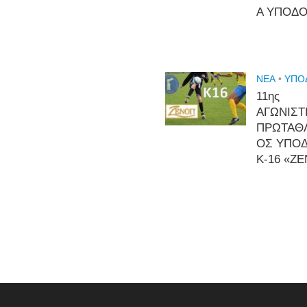
Α ΥΠΟΔ
NEA
•
ΥΠΟ
11ης
ΑΓΩΝΙΣΤ
ΠΡΩΤΑΘ
ΟΣ ΥΠΟ
Κ-16 «Ζ