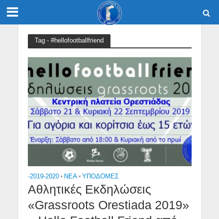
Tag - #hellofootballfriend
-2019-2020
•
NEA
•
ΥΠΟΔΟΜΈΣ
Αθλητικές Εκδηλώσεις
«Grassroots Orestiada 2019»