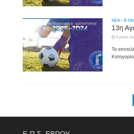
NEA
•
Β ΟΜ
13η Αγ
4 μήνες πρ
Τα αποτελ
Κατηγορί
Ε.Π.Σ. ΕΒΡΟΥ