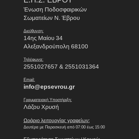
Ένωση Ποδοσφαιρικών
Σωματείων Ν. Έβρου
Διεύθυνση:
14ης Μαίου 34
Αλεξανδρούπολη 68100
Τηλέφωνα:
2551027657 & 2551031364
Email:
info@epsevrou.gr
Γραμματειακή Υποστήριξη:
Λάζου Χρυσή
Ωράριο λειτουργίας γραφείων:
Δευτέρα με Παρασκευή από 07:00 έως 15:00