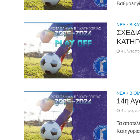
Βαθμολογ
NEA
•
Β ΚΑ
ΣΧΕΔΙ
ΚΑΤΗΓ
4 μήνες πρ
NEA
•
Β ΟΜ
14η Αγ
4 μήνες πρ
Τα αποτελ
Κατηγορί