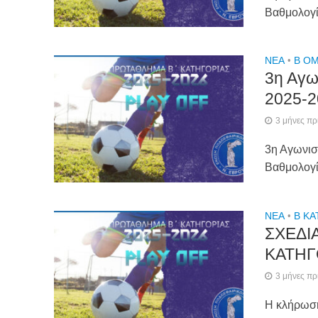
Βαθμολογ
NEA
•
Β ΟΜ
3η Αγω
2025-2
3 μήνες πρ
3η Αγωνισ
Βαθμολογ
NEA
•
Β ΚΑ
ΣΧΕΔΙ
ΚΑΤΗΓ
3 μήνες πρ
Η κλήρωση