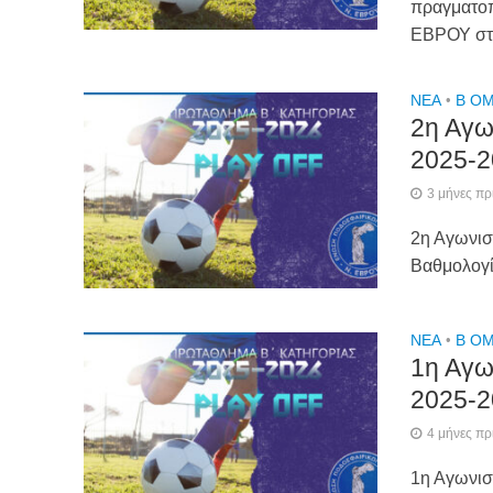
πραγματοπ
ΕΒΡΟΥ στη
NEA
•
Β ΟΜ
2η Αγω
2025-2
3 μήνες πρ
2η Αγωνισ
Βαθμολογ
NEA
•
Β ΟΜ
1η Αγω
2025-2
4 μήνες πρ
1η Αγωνισ