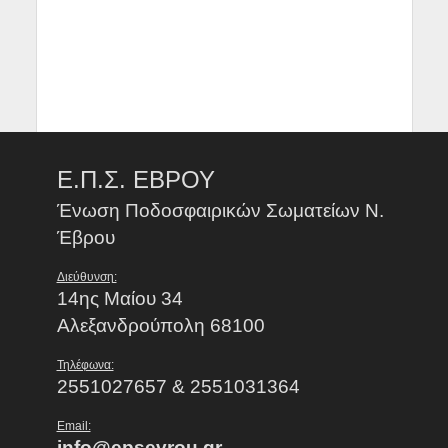
Ε.Π.Σ. ΕΒΡΟΥ
Ένωση Ποδοσφαιρικών Σωματείων Ν.
Έβρου
Διεύθυνση:
14ης Μαίου 34
Αλεξανδρούπολη 68100
Τηλέφωνα:
2551027657 & 2551031364
Email:
info@epsevrou.gr