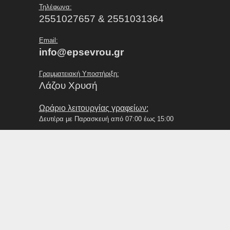
Τηλέφωνα:
2551027657 & 2551031364
Email:
info@epsevrou.gr
Γραμματειακή Υποστήριξη:
Λάζου Χρυσή
Ωράριο λειτουργίας γραφείων:
Δευτέρα με Παρασκευή από 07:00 έως 15:00
Εξυπηρέτηση Σωματείων / Κοινού:
Δευτέρα με Παρασκευή από 09:00 έως 13:00
Κ10 – 17η Αγωνιστική Πρωταθλήματος Υποδομών 