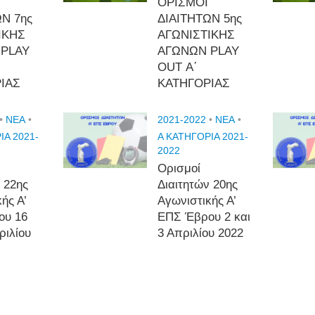
ΟΡΙΣΜΟΙ
ΩΝ 7ης
ΔΙΑΙΤΗΤΩΝ 5ης
ΙΚΗΣ
ΑΓΩΝΙΣΤΙΚΗΣ
 PLAY
ΑΓΩΝΩΝ PLAY
OUT Α΄
ΙΑΣ
ΚΑΤΗΓΟΡΙΑΣ
•
NEA
•
2021-2022
•
NEA
•
ΙΑ 2021-
Α ΚΑΤΗΓΟΡΙΑ 2021-
2022
Ορισμοί
 22ης
Διαιτητών 20ης
ής Α’
Αγωνιστικής Α’
ου 16
ΕΠΣ Έβρου 2 και
ριλίου
3 Απριλίου 2022