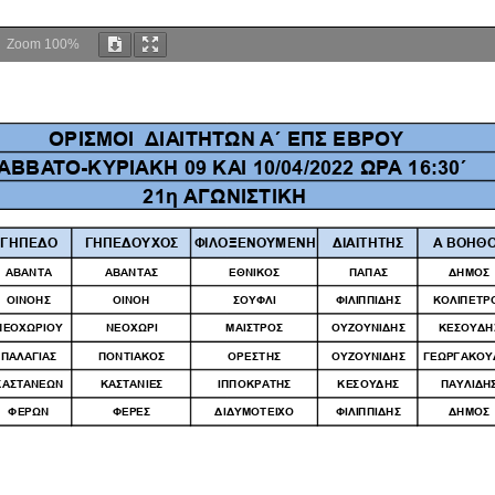
Zoom
100%