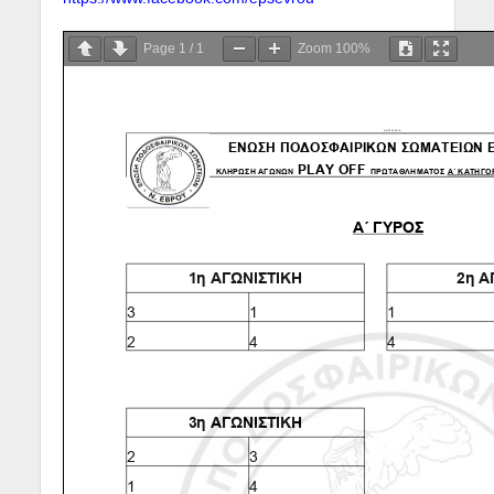
Page
1
/
1
Zoom
100%