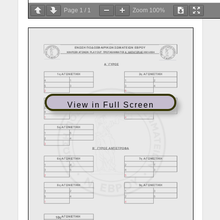
Page
1
/
1
Zoom
100%
View in Full Screen