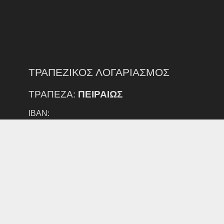
ΤΡΑΠΕΖΙΚΟΣ ΛΟΓΑΡΙΑΣΜΟΣ
ΤΡΑΠΕΖΑ:
ΠΕΙΡΑΙΩΣ
IBAN:
GR35 0172 3540 0053 5402 1630 696
ΔΙΚΑΙΟΥΧΟΣ:
ΕΠΣ Ν. ΕΒΡΟΥ
ΠΡΟΣΟΧΗ:
ΕΞΟΔΑ ΕΜΒΑΣΜΑΤΟΣ ΑΠΟ ΑΛΛΗ ΤΡΑΠΕΖΑ ΒΑΡΑΙΝΟΥΝ
ΤΟΝ ΚΑΤΑΘΕΣΤΗ