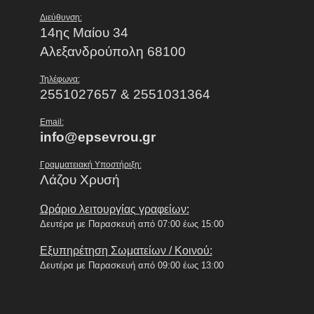
Διεύθυνση:
14ης Μαίου 34
Αλεξανδρούπολη 68100
Τηλέφωνα:
2551027657 & 2551031364
Email:
info@epsevrou.gr
Γραμματειακή Υποστήριξη:
Λάζου Χρυσή
Ωράριο λειτουργίας γραφείων:
Δευτέρα με Παρασκευή από 07:00 έως 15:00
Εξυπηρέτηση Σωματείων / Κοινού:
Δευτέρα με Παρασκευή από 09:00 έως 13:00