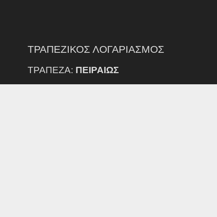
ΤΡΑΠΕΖΙΚΟΣ ΛΟΓΑΡΙΑΣΜΟΣ
ΤΡΑΠΕΖΑ:
ΠΕΙΡΑΙΩΣ
IBAN:
GR35 0172 3540 0053 5402 1630 696
ΔΙΚΑΙΟΥΧΟΣ:
ΕΠΣ Ν. ΕΒΡΟΥ
ΠΡΟΣΟΧΗ:
ΕΞΟΔΑ ΕΜΒΑΣΜΑΤΟΣ ΑΠΟ ΑΛΛΗ ΤΡΑΠΕΖΑ ΒΑΡΑΙΝΟΥΝ
ΤΟΝ ΚΑΤΑΘΕΣΤΗ