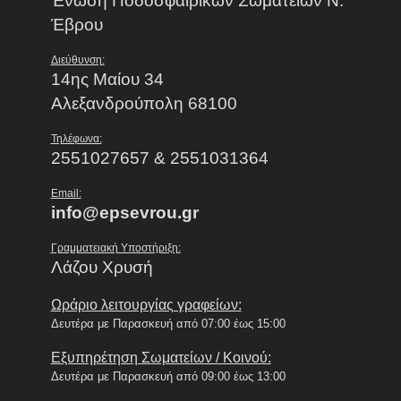
Ένωση Ποδοσφαιρικών Σωματείων Ν.
Έβρου
Διεύθυνση:
14ης Μαίου 34
Αλεξανδρούπολη 68100
Τηλέφωνα:
2551027657 & 2551031364
Email:
info@epsevrou.gr
Γραμματειακή Υποστήριξη:
Λάζου Χρυσή
Ωράριο λειτουργίας γραφείων:
Δευτέρα με Παρασκευή από 07:00 έως 15:00
Εξυπηρέτηση Σωματείων / Κοινού:
Δευτέρα με Παρασκευή από 09:00 έως 13:00