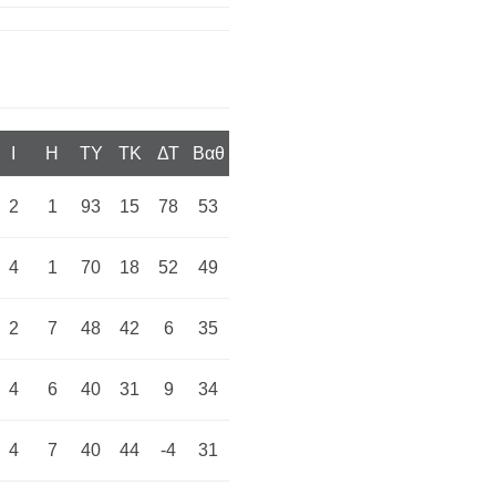
I
H
TY
TK
ΔΤ
Βαθ
2
1
93
15
78
53
4
1
70
18
52
49
2
7
48
42
6
35
4
6
40
31
9
34
4
7
40
44
-4
31