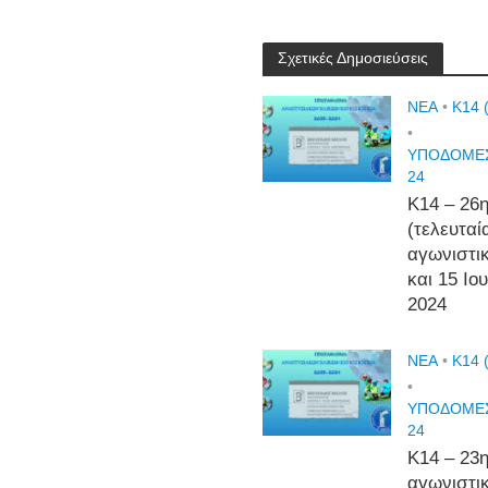
Σχετικές Δημοσιεύσεις
NEA
•
Κ14 
•
ΥΠΟΔΟΜΕΣ
24
Κ14 – 26
(τελευταί
αγωνιστι
και 15 Ιο
2024
NEA
•
Κ14 
•
ΥΠΟΔΟΜΕΣ
24
Κ14 – 23
αγωνιστι