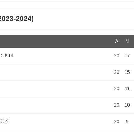
2023-2024)
Α
N
Σ Κ14
20
17
20
15
20
11
20
10
Κ14
20
9