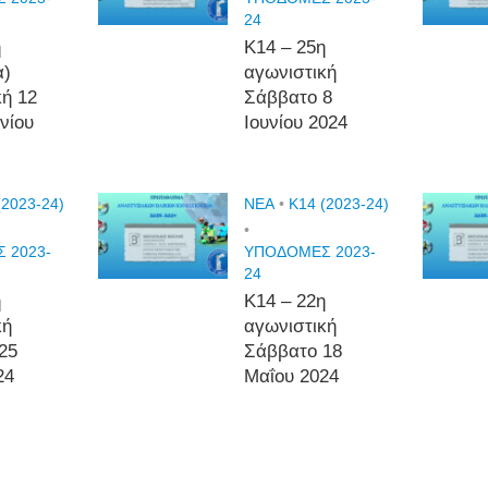
24
η
Κ14 – 25η
α)
αγωνιστική
κή 12
Σάββατο 8
υνίου
Ιουνίου 2024
(2023-24)
NEA
•
Κ14 (2023-24)
•
 2023-
ΥΠΟΔΟΜΕΣ 2023-
24
η
Κ14 – 22η
κή
αγωνιστική
25
Σάββατο 18
24
Μαΐου 2024