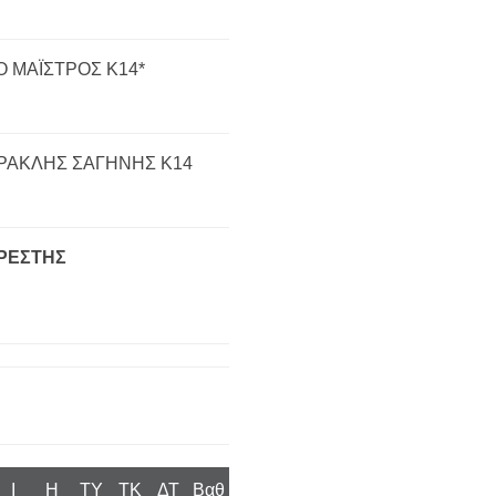
Ο ΜΑΪΣΤΡΟΣ Κ14*
ΡΑΚΛΗΣ ΣΑΓΗΝΗΣ Κ14
ΡΕΣΤΗΣ
I
H
TY
TK
ΔΤ
Βαθ