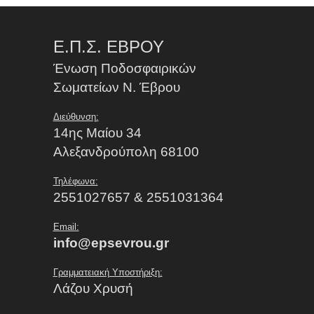
Ε.Π.Σ. ΕΒΡΟΥ
Ένωση Ποδοσφαιρικών
Σωματείων Ν. Έβρου
Διεύθυνση:
14ης Μαίου 34
Αλεξανδρούπολη 68100
Τηλέφωνα:
2551027657 & 2551031364
Email:
info@epsevrou.gr
Γραμματειακή Υποστήριξη:
Λάζου Χρυσή