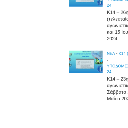
24
Κ14 – 26
(τελευταί
αγωνιστι
και 15 Ιο
2024
NEA
•
Κ14 
•
ΥΠΟΔΟΜΕΣ
24
Κ14 – 23
αγωνιστι
Σάββατο 
Μαΐου 20