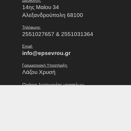
Διεύθυνση:
14ης Μαίου 34
Αλεξανδρούπολη 68100
Τηλέφωνα:
2551027657 & 2551031364
Email:
info@epsevrou.gr
Γραμματειακή Υποστήριξη:
Λάζου Χρυσή
Ωράριο λειτουργίας γραφείων:
Δευτέρα με Παρασκευή από 07:00 έως 15:00
Εξυπηρέτηση Σωματείων / Κοινού:
Με Κλήρωση ο Κυπελλούχος, την Τετάρτη 20 Μαΐου 
Δευτέρα με Παρασκευή από 09:00 έως 13:00