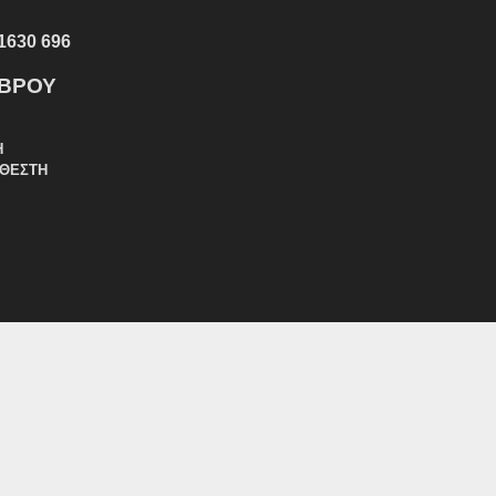
1630 696
ΕΒΡΟΥ
Η
ΑΘΕΣΤΗ
τασης, ας φωτίσει τις ψυχές και τις ζωές όλων μας. Καλό Πάσχα!