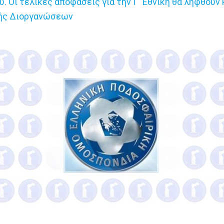
 Οι τελικές αποφάσεις για την Γ΄ Εθνική θα ληφθούν
πής Διοργανώσεων