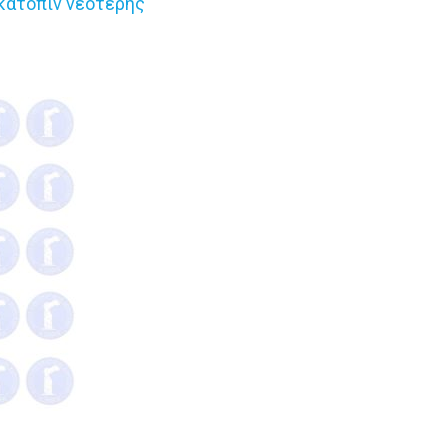
 κατόπιν νεότερης