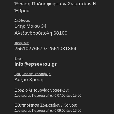
Ένωση Ποδοσφαιρικών Σωματείων Ν.
Έβρου
Διεύθυνση:
14ης Μαίου 34
Αλεξανδρούπολη 68100
Τηλέφωνα:
2551027657 & 2551031364
Email:
info@epsevrou.gr
Γραμματειακή Υποστήριξη:
Λάζου Χρυσή
Ωράριο λειτουργίας γραφείων:
Δευτέρα με Παρασκευή από 07:00 έως 15:00
Εξυπηρέτηση Σωματείων / Κοινού:
Δευτέρα με Παρασκευή από 09:00 έως 13:00