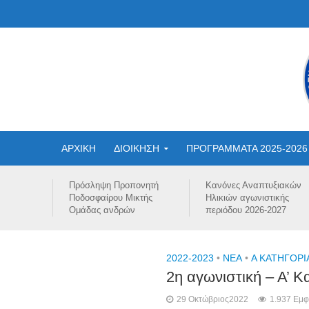
ΑΡΧΙΚΗ
ΔΙΟΙΚΗΣΗ
ΠΡΟΓΡΑΜΜΑΤΑ 2025-2026
Πρόσληψη Προπονητή
Κανόνες Αναπτυξιακών
Ποδοσφαίρου Μικτής
Ηλικιών αγωνιστικής
Ομάδας ανδρών
περιόδου 2026-2027
2022-2023
•
NEA
•
Α ΚΑΤΗΓΟΡΙ
2η αγωνιστική – Α’ 
29 Οκτώβριος2022
1.937 Εμφ