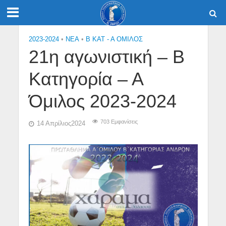
2023-2024
•
NEA
•
Β ΚΑΤ - Α ΟΜΙΛΟΣ
21η αγωνιστική – Β
Κατηγορία – Α
Όμιλος 2023-2024
703 Εμφανίσεις
14 Απρίλιος2024