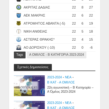
ΑΚΡΙΤΑΣ ΔΑΔΙΑΣ
22
8
27
ΑΕΚ ΜΑΚΡΗΣ
22
6
22
ΑΤΡΟΜΗΤΟΣ ΑΒΑΝΤΑ (-5)
22
6
19
ΝΙΚΗ ΑΝΘΕΙΑΣ
22
5
18
ΑΣΤΕΡΑΣ ΘΡΑΚΗΣ*
22
4
15
ΑΟ ΔΟΡΙΣΚΟΥ (-10)
22
0
-6
Tags
Α ΟΜΙΛΟΣ - Β ΚΑΤΗΓΟΡΙΑ 2023-2024
Σχετικές Δημοσιεύσεις
2023-2024
•
NEA
•
Β ΚΑΤ - Α ΟΜΙΛΟΣ
22η αγωνιστική – Β Κατηγορία –
Α Όμιλος 2023-2024
2023-2024
•
NEA
•
Β ΚΑΤ - Α ΟΜΙΛΟΣ