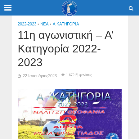
2022-2023
•
NEA
•
Α ΚΑΤΗΓΟΡΙΑ
11η αγωνιστική – Α’
Κατηγορία 2022-
2023
1.672 Εμφανίσεις
22 Ιανουάριος2023