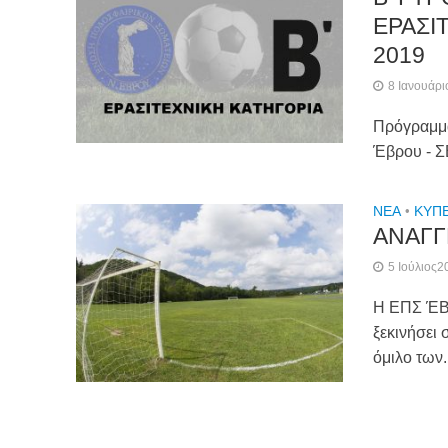
ΕΡΑΣΙ
2019
8 Ιανουάρ
Πρόγραμμα
Έβρου - 
NEA
•
ΚΎΠ
ΑΝΑΓΓ
5 Ιούλιος2
Η ΕΠΣ ΈΒΡ
ξεκινήσει 
όμιλο των.