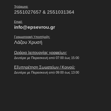
Τηλέφωνα:
2551027657 & 2551031364
Email:
info@epsevrou.gr
Γραμματειακή Υποστήριξη:
Λάζου Χρυσή
Ωράριο λειτουργίας γραφείων:
Δευτέρα με Παρασκευή από 07:00 έως 15:00
Εξυπηρέτηση Σωματείων / Κοινού:
Δευτέρα με Παρασκευή από 09:00 έως 13:00