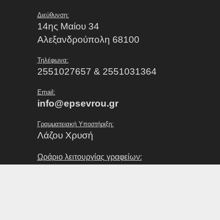
Διεύθυνση:
14ης Μαίου 34
Αλεξανδρούπολη 68100
Τηλέφωνα:
2551027657 & 2551031364
Email:
info@epsevrou.gr
Γραμματειακή Υποστήριξη:
Λάζου Χρυσή
Ωράριο λειτουργίας γραφείων:
Δευτέρα με Παρασκευή από 07:00 έως 15:00
Εξυπηρέτηση Σωματείων / Κοινού:
Δευτέρα με Παρασκευή από 09:00 έως 13:00