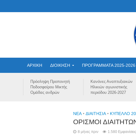
ΑΡΧΙΚΗ
ΔΙΟΙΚΗΣΗ
ΠΡΟΓΡΑΜΜΑΤΑ 2025-2026
Πρόσληψη Προπονητή
Κανόνες Αναπτυξιακών
Ποδοσφαίρου Μικτής
Ηλικιών αγωνιστικής
Ομάδας ανδρών
περιόδου 2026-2027
NEA
•
ΔΙΑΙΤΗΣΙΑ
•
ΚΥΠΕΛΛΟ 20
ΟΡΙΣΜΟΙ ΔΙΑΙΤΗΤΩ
8 μήνες πριν
1.580 Εμφανίσει