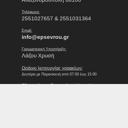
Τηλέφωνα:
2551027657 & 2551031364
Email:
info@epsevrou.gr
Γραμματειακή Υποστήριξη:
Λάζου Χρυσή
Ωράριο λειτουργίας γραφείων:
Δευτέρα με Παρασκευή από 07:00 έως 15:00
Εξυπηρέτηση Σωματείων / Κοινού:
Δευτέρα με Παρασκευή από 09:00 έως 13:00
ΑΠΟΦΑΣΕΙΣ ΠΕΙΘΑΡΧΙΚΗΣ ΕΠΙΤΡΟΠΗΣ Ε.Π.Σ ΕΒΡΟΥ 