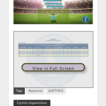
View in Full Screen
Tags
#epsevrou
ΔΙΑΙΤΗΣΙΑ
Σχετικές Δημοσιεύσεις