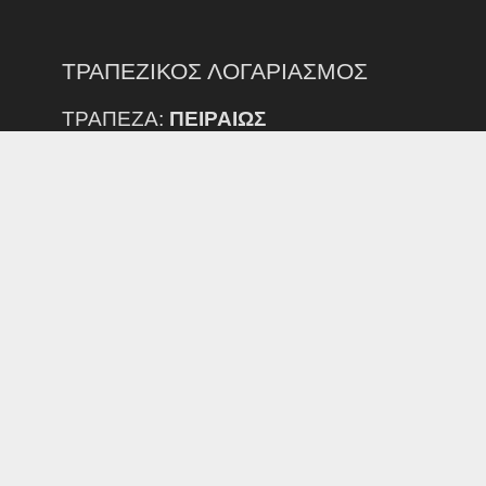
ΤΡΑΠΕΖΙΚΟΣ ΛΟΓΑΡΙΑΣΜΟΣ
ΤΡΑΠΕΖΑ:
ΠΕΙΡΑΙΩΣ
IBAN:
GR35 0172 3540 0053 5402 1630 696
ΔΙΚΑΙΟΥΧΟΣ:
ΕΠΣ Ν. ΕΒΡΟΥ
ΠΡΟΣΟΧΗ:
ΕΞΟΔΑ ΕΜΒΑΣΜΑΤΟΣ ΑΠΟ ΑΛΛΗ ΤΡΑΠΕΖΑ ΒΑΡΑΙΝΟΥΝ
ΤΟΝ ΚΑΤΑΘΕΣΤΗ