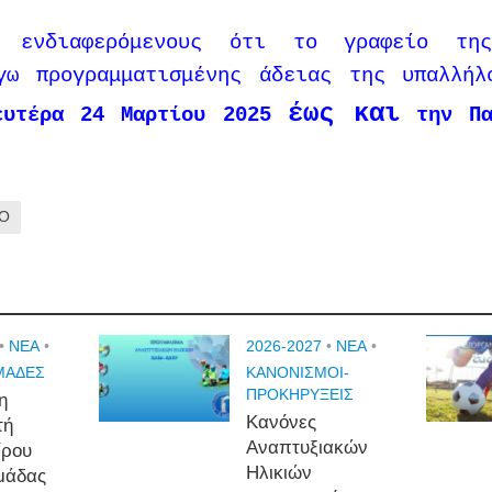
ς ενδιαφερόμενους ότι το γραφείο τ
όγω προγραμματισμένης άδειας της υπαλλή
έως και
ευτέρα 24 Μαρτίου 2025
την Πα
ΙΟ
•
NEA
•
2026-2027
•
NEA
•
ΜΑΔΕΣ
ΚΑΝΟΝΙΣΜΟΙ-
ΠΡΟΚΗΡΥΞΕΙΣ
η
Κανόνες
τή
Αναπτυξιακών
ίρου
Ηλικιών
μάδας