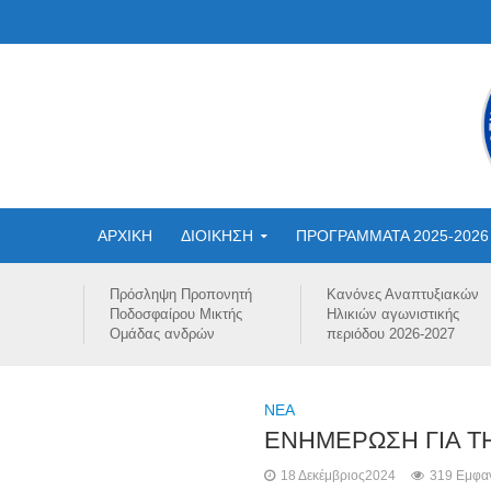
ΑΡΧΙΚΗ
ΔΙΟΙΚΗΣΗ
ΠΡΟΓΡΑΜΜΑΤΑ 2025-2026
Πρόσληψη Προπονητή
Κανόνες Αναπτυξιακών
Ποδοσφαίρου Μικτής
Ηλικιών αγωνιστικής
Ομάδας ανδρών
περιόδου 2026-2027
NEA
ΕΝΗΜΕΡΩΣΗ ΓΙΑ ΤΗ
18 Δεκέμβριος2024
319 Εμφαν