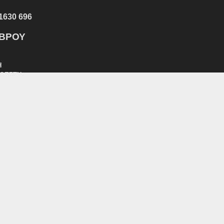
1630 696
ΕΒΡΟΥ
Η
ΑΘΕΣΤΗ
10η Αγωνιστική Α’ Κατηγορία 2024-2025