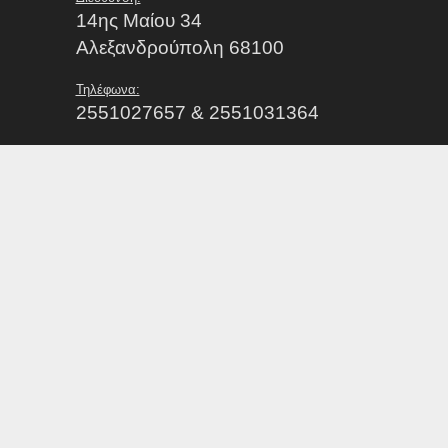
14ης Μαίου 34
Αλεξανδρούπολη 68100
Τηλέφωνα:
2551027657 & 2551031364
Email:
info@epsevrou.gr
ΑΠΟΦΑΣΕΙΣ ΠΕΙΘΑΡΧΙΚΗΣ ΕΠΙΤΡΟΠΗΣ Ε.Π.Σ ΕΒΡΟ
Γραμματειακή Υποστήριξη:
Λάζου Χρυσή
Ωράριο λειτουργίας γραφείων:
Δευτέρα με Παρασκευή από 07:00 έως 15:00
Εξυπηρέτηση Σωματείων / Κοινού:
Δευτέρα με Παρασκευή από 09:00 έως 13:00