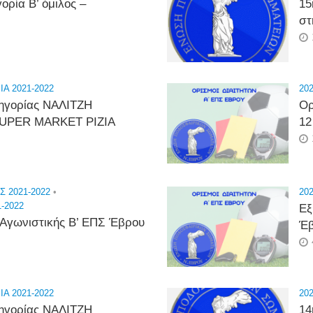
ορία Β’ όμιλος –
15
σ
Α 2021-2022
202
τηγορίας ΝΑΛΙΤΖΗ
Ορ
UPER MARKET ΡΙΖΙΑ
12
Σ 2021-2022
•
202
-2022
Εξ
 Αγωνιστικής Β’ ΕΠΣ Έβρου
Έ
Α 2021-2022
202
τηγορίας ΝΑΛΙΤΖΗ
14