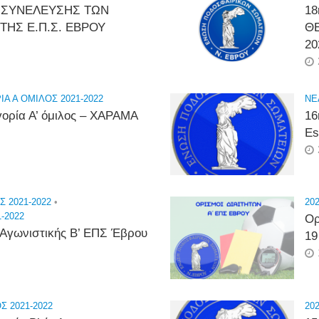
 ΣΥΝΕΛΕΥΣΗΣ ΤΩΝ
18
ΤΗΣ Ε.Π.Σ. ΕΒΡΟΥ
ΘΕ
20
ΙΑ Α ΟΜΙΛΟΣ 2021-2022
NE
γορία Α’ όμιλος – ΧΑΡΑΜΑ
16
Es
Σ 2021-2022
•
202
-2022
Ορ
 Αγωνιστικής Β’ ΕΠΣ Έβρου
19
Σ 2021-2022
202