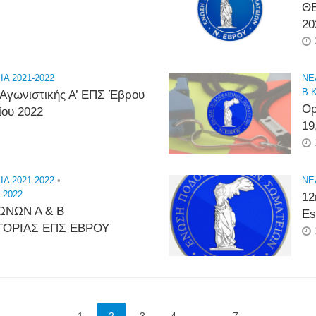
ΘΕ
20
Α 2021-2022
NE
Β 
 Αγωνιστικής Α’ ΕΠΣ Έβρου
Ορ
ίου 2022
19
Α 2021-2022
•
NE
-2022
12
ΩΝΩΝ Α & Β
Es
ΓΟΡΙΑΣ ΕΠΣ ΕΒΡΟΥ