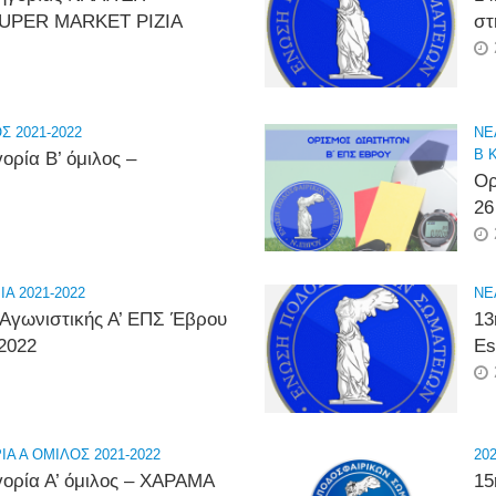
UPER MARKET ΡΙΖΙΑ
σ
Σ 2021-2022
NE
Β 
ορία Β’ όμιλος –
Ορ
26
Α 2021-2022
NE
 Αγωνιστικής Α’ ΕΠΣ Έβρου
13
2022
Es
ΙΑ Α ΟΜΙΛΟΣ 2021-2022
202
γορία Α’ όμιλος – ΧΑΡΑΜΑ
15