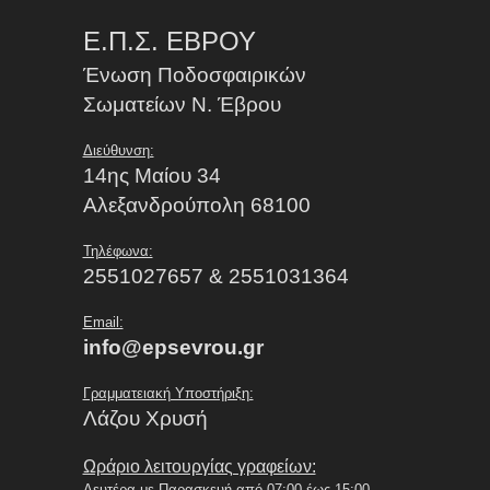
Ε.Π.Σ. ΕΒΡΟΥ
Ένωση Ποδοσφαιρικών
Σωματείων Ν. Έβρου
Διεύθυνση:
14ης Μαίου 34
Αλεξανδρούπολη 68100
Τηλέφωνα:
2551027657 & 2551031364
Email:
info@epsevrou.gr
Γραμματειακή Υποστήριξη:
Λάζου Χρυσή
Ωράριο λειτουργίας γραφείων:
Δευτέρα με Παρασκευή από 07:00 έως 15:00