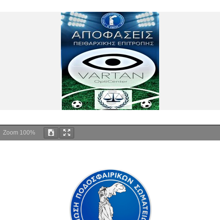
Zoom
100%