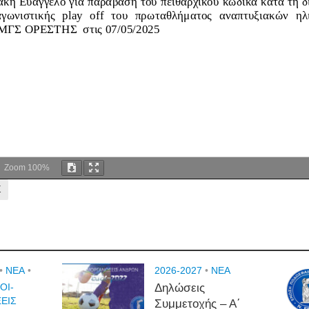
Zoom
100%
Σ
•
NEA
•
2026-2027
•
NEA
ΟΙ-
Δηλώσεις
ΕΙΣ
Συμμετοχής – Α΄