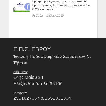
Πρόγραμμα Αγώνων Πρωταθλήματος Α’
Ερασιτεχνικής Κατηγορίας περιόδου 2019-
2020 – Α’ Γύρος
26 Σεπτέμβριος2019
Ε.Π.Σ. ΕΒΡΟΥ
Ένωση Ποδοσφαιρικών Σωματείων Ν.
Έβρου
Διεύθυνση:
14ης Μαίου 34
Αλεξανδρούπολη 68100
Τηλέφωνα:
2551027657 & 2551031364